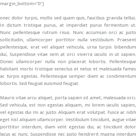
margin_bottom=”0″]
onec dolor turpis, mollis sed quam quis, faucibus gravida tellus.
In dictum tristique purus, at imperdiet purus fermentum ut.
Nunc pellentesque rutrum risus. Nunc accumsan orci ac justo
sollicitudin, ullamcorper porttitor nulla vestibulum. Praesent
pellentesque, erat vel aliquet vehicula, urna turpis bibendum
dui, Suspendisse vitae sem at orci viverra iaculis in ut sapien.
Donec ullamcorper nulla non placerat lobortis. Pellentesque
habitant morbi tristique senectus et netus et malesuada fames
ac turpis egestas. Pellentesque semper diam ac condimentum
lobortis. Sed feugiat euismod feugiat.
Mauris vitae arcu aliquet, porta sapien sit amet, malesuada orci.
Sed vehicula, est non egestas aliquam, mi lorem iaculis sapien,
vel egestas dui mi ac justo. Aliquam erat volutpat. Fusce ac nibh
eget nisl aliquam ullamcorper. Vestibulum tincidunt, augue vitae
porttitor interdum, diam velit egestas dui, ac tincidunt dolor
lacus ac nunc. Suspendisse nec justo hendrerit magna interdum