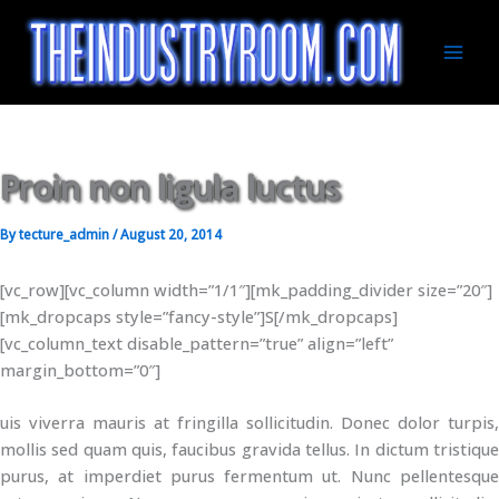
Skip
to
content
Mai
Men
Proin non ligula luctus
By
tecture_admin
/
August 20, 2014
[vc_row][vc_column width=”1/1″][mk_padding_divider size=”20″]
[mk_dropcaps style=”fancy-style”]S[/mk_dropcaps]
[vc_column_text disable_pattern=”true” align=”left”
margin_bottom=”0″]
uis viverra mauris at fringilla sollicitudin. Donec dolor turpis,
mollis sed quam quis, faucibus gravida tellus. In dictum tristique
purus, at imperdiet purus fermentum ut. Nunc pellentesque